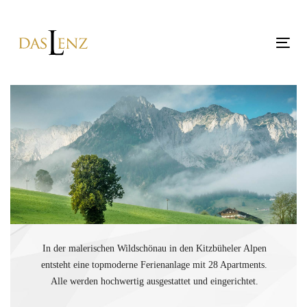
Skip
Skip
links
to
content
Tog
nav
In der malerischen Wildschönau in den Kitzbüheler Alpen
entsteht eine topmoderne Ferienanlage mit 28 Apartments.
Alle werden hochwertig ausgestattet und eingerichtet.